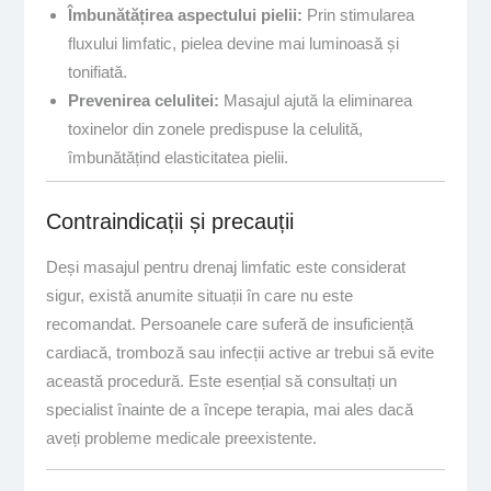
Îmbunătățirea aspectului pielii:
Prin stimularea
fluxului limfatic, pielea devine mai luminoasă și
tonifiată.
Prevenirea celulitei:
Masajul ajută la eliminarea
toxinelor din zonele predispuse la celulită,
îmbunătățind elasticitatea pielii.
Contraindicații și precauții
Deși masajul pentru drenaj limfatic este considerat
sigur, există anumite situații în care nu este
recomandat. Persoanele care suferă de insuficiență
cardiacă, tromboză sau infecții active ar trebui să evite
această procedură. Este esențial să consultați un
specialist înainte de a începe terapia, mai ales dacă
aveți probleme medicale preexistente.