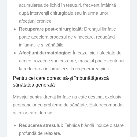
acumularea de lichid în țesuturi, frecvent întâlnită
după intervenții chirurgicale sau în urma unor
afecțiuni cronice.
Recuperare post-chirurgicală:
Drenajul limfatic
poate accelera procesul de vindecare, reducând
inflamațiile și vânătăile.
Afecțiuni dermatologice:
În cazul pielii afectate de
acnee, rozacee sau eczeme, masajul poate contribui
la reducerea inflamației și la regenerarea pielii.
Pentru cei care doresc să-și îmbunătățească
sănătatea generală
Masajul pentru drenaj limfatic nu este destinat exclusiv
persoanelor cu probleme de sănătate. Este recomandat
și celor care doresc:
Reducerea stresului:
Tehnica blândă induce o stare
profundă de relaxare.