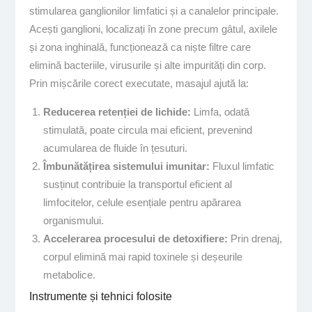
stimularea ganglionilor limfatici și a canalelor principale.
Acești ganglioni, localizați în zone precum gâtul, axilele
și zona inghinală, funcționează ca niște filtre care
elimină bacteriile, virusurile și alte impurități din corp.
Prin mișcările corect executate, masajul ajută la:
Reducerea retenției de lichide:
Limfa, odată
stimulată, poate circula mai eficient, prevenind
acumularea de fluide în țesuturi.
Îmbunătățirea sistemului imunitar:
Fluxul limfatic
susținut contribuie la transportul eficient al
limfocitelor, celule esențiale pentru apărarea
organismului.
Accelerarea procesului de detoxifiere:
Prin drenaj,
corpul elimină mai rapid toxinele și deșeurile
metabolice.
Instrumente și tehnici folosite