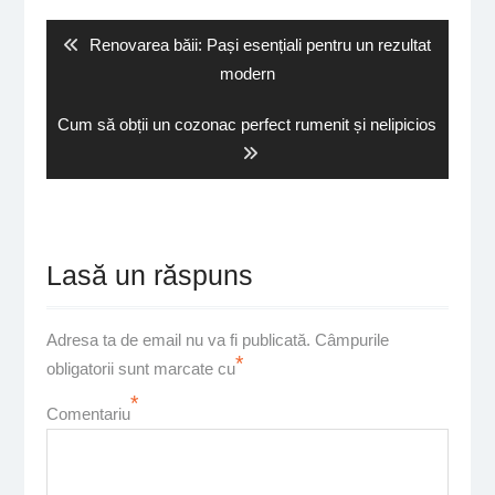
în
articole
Previous
Renovarea băii: Pași esențiali pentru un rezultat
post:
modern
Next
Cum să obții un cozonac perfect rumenit și nelipicios
post:
Lasă un răspuns
Adresa ta de email nu va fi publicată.
Câmpurile
*
obligatorii sunt marcate cu
*
Comentariu