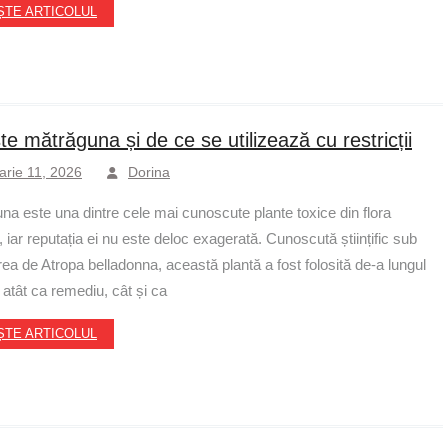
ȘTE ARTICOLUL
te mătrăguna și de ce se utilizează cu restricții
arie 11, 2026
Dorina
na este una dintre cele mai cunoscute plante toxice din flora
 iar reputația ei nu este deloc exagerată. Cunoscută științific sub
ea de Atropa belladonna, această plantă a fost folosită de-a lungul
 atât ca remediu, cât și ca
ȘTE ARTICOLUL