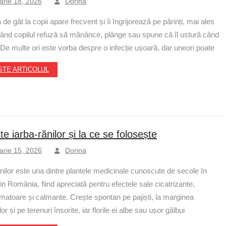
arie 18, 2026
Dorina
de gât la copii apare frecvent și îi îngrijorează pe părinți, mai ales
când copilul refuză să mănânce, plânge sau spune că îl ustură când
 De multe ori este vorba despre o infecție ușoară, dar uneori poate
ȘTE ARTICOLUL
e iarba-rănilor și la ce se folosește
arie 15, 2026
Dorina
ănilor este una dintre plantele medicinale cunoscute de secole în
in România, fiind apreciată pentru efectele sale cicatrizante,
lamatoare și calmante. Crește spontan pe pajiști, la marginea
or și pe terenuri însorite, iar florile ei albe sau ușor gălbui