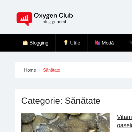
Skip
to
content
Blogging
Utile
Modă
Home
Sănătate
Categorie:
Sănătate
Vitam
oaselo