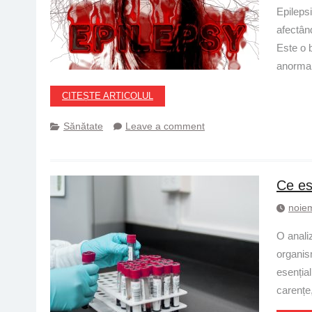
Epilepsi
afectând
Este o b
anormale
CITEȘTE ARTICOLUL
Sănătate
Leave a comment
Ce es
noie
O anali
organism
esențial
carențe,