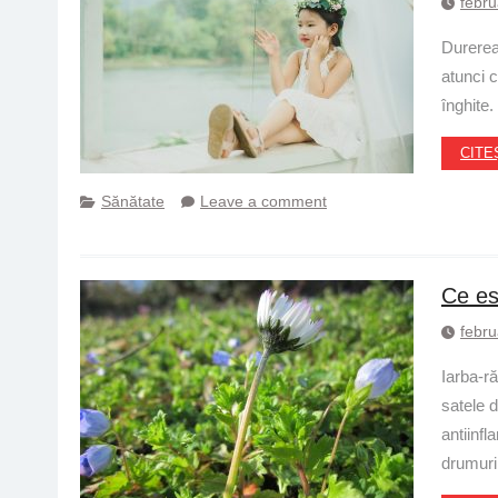
febru
Durerea 
atunci 
înghite.
CITE
Sănătate
Leave a comment
Ce est
febru
Iarba-r
satele d
antiinf
drumuril