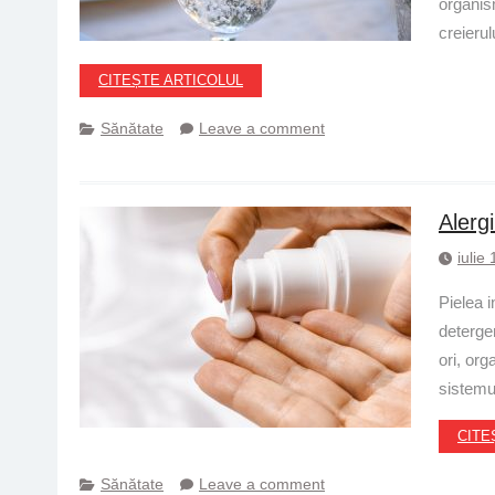
organism
creierul
CITEȘTE ARTICOLUL
Sănătate
Leave a comment
Alerg
iulie
Pielea i
deterge
ori, org
sistemu
CITE
Sănătate
Leave a comment