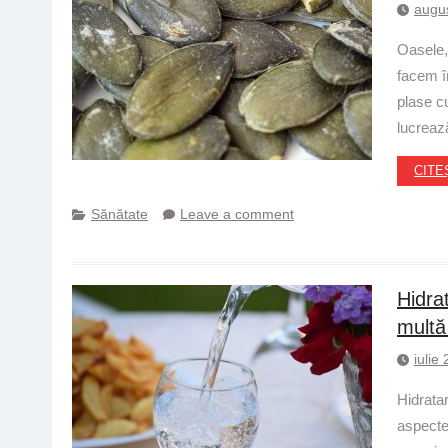
augus
Oasele, 
facem în
plase c
lucreaz
CITE
Sănătate
Leave a comment
Hidra
multă
iulie
Hidrata
aspecte 