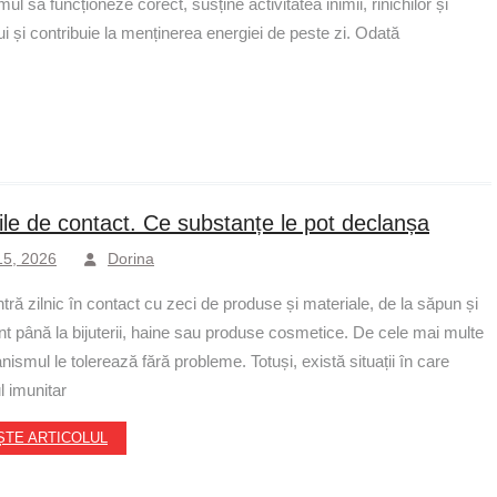
ul să funcționeze corect, susține activitatea inimii, rinichilor și
ui și contribuie la menținerea energiei de peste zi. Odată
iile de contact. Ce substanțe le pot declanșa
 15, 2026
Dorina
ntră zilnic în contact cu zeci de produse și materiale, de la săpun și
nt până la bijuterii, haine sau produse cosmetice. De cele mai multe
anismul le tolerează fără probleme. Totuși, există situații în care
l imunitar
ȘTE ARTICOLUL