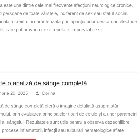
a este una dintre cele mai frecvente afecțiuni neurologice cronice,
 persoane de toate vârstele, indiferent de sex sau statut social.
oală a creierului caracterizată prin apariția unor descărcări electrice
, care pot provoca crize repetate, imprevizibile și
te o analiză de sânge completă
mbrie 20, 2025
Dorina
ză de sânge completă oferă o imagine detaliată asupra stării
ului, prin evaluarea principalelor tipuri de celule și a unor parametri
i ai sângelui. Rezultatele sunt utile pentru a observa dezechilibre,
 procese inflamatorii, infecții sau tulburări hematologice aflate