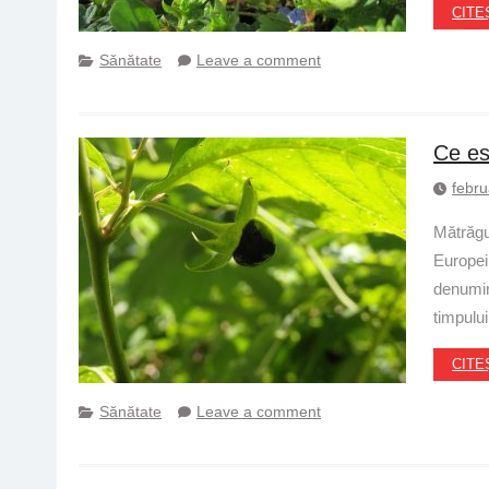
CITE
Sănătate
Leave a comment
Ce es
febru
Mătrăgu
Europei,
denumir
timpului
CITE
Sănătate
Leave a comment