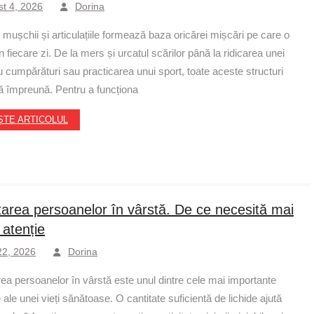
t 4, 2026
Dorina
mușchii și articulațiile formează baza oricărei mișcări pe care o
 fiecare zi. De la mers și urcatul scărilor până la ridicarea unei
u cumpărături sau practicarea unui sport, toate aceste structuri
ă împreună. Pentru a funcționa
ȘTE ARTICOLUL
tarea persoanelor în vârstă. De ce necesită mai
 atenție
 22, 2026
Dorina
rea persoanelor în vârstă este unul dintre cele mai importante
ale unei vieți sănătoase. O cantitate suficientă de lichide ajută