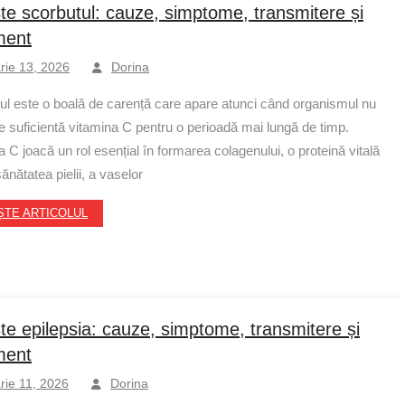
te scorbutul: cauze, simptome, transmitere și
ment
rie 13, 2026
Dorina
ul este o boală de carență care apare atunci când organismul nu
e suficientă vitamina C pentru o perioadă mai lungă de timp.
 C joacă un rol esențial în formarea colagenului, o proteină vitală
ănătatea pielii, a vaselor
ȘTE ARTICOLUL
te epilepsia: cauze, simptome, transmitere și
ment
rie 11, 2026
Dorina