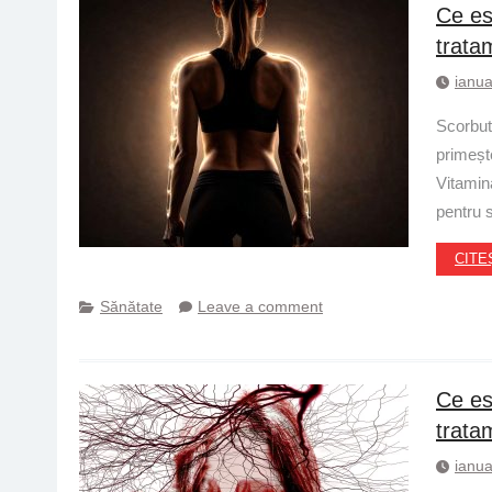
Ce es
trata
ianua
Scorbut
primeșt
Vitamina
pentru s
CITE
Sănătate
Leave a comment
Ce es
trata
ianua