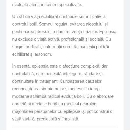
evaluată atent, în centre specializate.
Un stil de viață echilibrat contribuie semnificativ la
controlul bolii. Somnul regulat, evitarea alcoolului și
gestionarea stresului reduc frecvența crizelor. Epilepsia
nu exclude o viață activă, profesională și socială. Cu
sprijin medical și informații corecte, pacienții pot trăi
echilibrat și autonom.
În esență, epilepsia este o afecțiune complexă, dar
controlabilă, care necesită înțelegere, răbdare și
continuitate în tratament. Cunoașterea cauzelor,
recunoașterea simptomelor și accesul la terapii
moderne schimbă radical evoluția bolii. Cu o abordare
corectă și o relație bună cu medicul neurolog,
majoritatea persoanelor cu epilepsie își pot construi o
viață stabilă, predictibilă și împlinită.