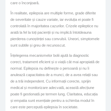
care o înconjoară.
În realitate, epilepsia are multiple forme, grade diferite
de severitate și cauze variate, iar evoluția ei poate fi
controlată în majoritatea cazurilor. Crizele epileptice nu
arată la fel la toți pacienții și nu implică întotdeauna
pierderea cunoștinței sau convulsii. Uneori, simptomele
sunt subtile și greu de recunoscut.
Înțelegerea mecanismelor bolii ajută la diagnostic
corect, tratament eficient și o viață cât mai apropiată de
normal. Epilepsia nu definește o persoană și nu îi
anulează capacitatea de a munci, de a avea relații sau
de a trăi independent. Cu informații corecte, sprijin
medical și monitorizare adecvată, această afecțiune
poate fi gestionată pe termen lung. Claritatea, educația
și empatia sunt esențiale pentru a schimba modul în
care este percepută epilepsia în societate.