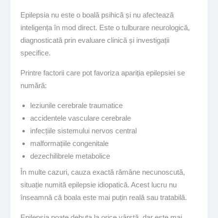
Epilepsia nu este o boală psihică și nu afectează
inteligența în mod direct. Este o tulburare neurologică,
diagnosticată prin evaluare clinică și investigații
specifice.
Printre factorii care pot favoriza apariția epilepsiei se
numără:
leziunile cerebrale traumatice
accidentele vasculare cerebrale
infecțiile sistemului nervos central
malformațiile congenitale
dezechilibrele metabolice
În multe cazuri, cauza exactă rămâne necunoscută,
situație numită epilepsie idiopatică. Acest lucru nu
înseamnă că boala este mai puțin reală sau tratabilă.
Epilepsia poate debuta la orice vârstă, dar este mai