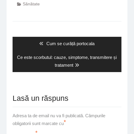
Sănătate
Navigare
în
articole
Previous
Cum se curăță portocala
post:
Next
Ce este scorbutul: cauze, simptome, transmitere și
post:
tratament
Lasă un răspuns
Adresa ta de email nu va fi publicată.
Câmpurile
*
obligatorii sunt marcate cu
*