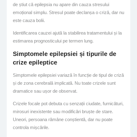
de știut că epilepsia nu apare din cauza stresului
emoțional simplu. Stresul poate declanșa o criză, dar nu
este cauza bolii.
Identificarea cauzei ajută la stabilirea tratamentului și la
estimarea prognosticului pe termen lung.
Simptomele epilepsiei și tipurile de
crize epileptice
Simptomele epilepsiei variază în funcție de tipul de criză
și de zona cerebrală implicată. Nu toate crizele sunt
dramatice sau ușor de observat.
Crizele focale pot debuta cu senzații ciudate, furnicături,
mirosuri inexistente sau modificări bruște de stare.
Uneori, persoana rămâne conștientă, dar nu poate
controla mișcările.