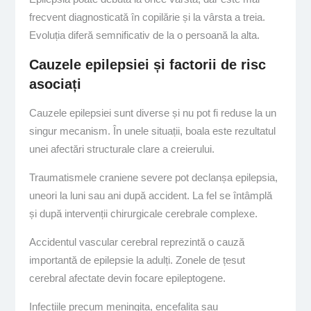
frecvent diagnosticată în copilărie și la vârsta a treia.
Evoluția diferă semnificativ de la o persoană la alta.
Cauzele epilepsiei și factorii de risc
asociați
Cauzele epilepsiei sunt diverse și nu pot fi reduse la un
singur mecanism. În unele situații, boala este rezultatul
unei afectări structurale clare a creierului.
Traumatismele craniene severe pot declanșa epilepsia,
uneori la luni sau ani după accident. La fel se întâmplă
și după intervenții chirurgicale cerebrale complexe.
Accidentul vascular cerebral reprezintă o cauză
importantă de epilepsie la adulți. Zonele de țesut
cerebral afectate devin focare epileptogene.
Infecțiile precum meningita, encefalita sau