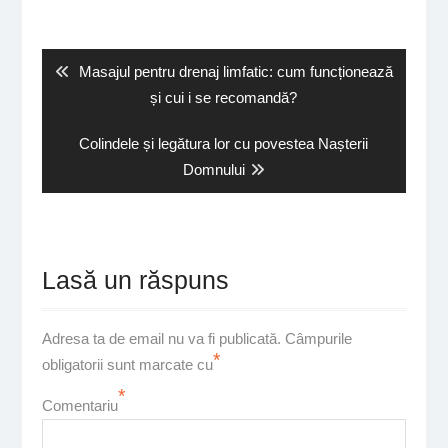
Navigare
în
articole
Previous
Masajul pentru drenaj limfatic: cum funcționează
post:
și cui i se recomandă?
Next
Colindele și legătura lor cu povestea Nașterii
post:
Domnului
Lasă un răspuns
Adresa ta de email nu va fi publicată.
Câmpurile
*
obligatorii sunt marcate cu
*
Comentariu