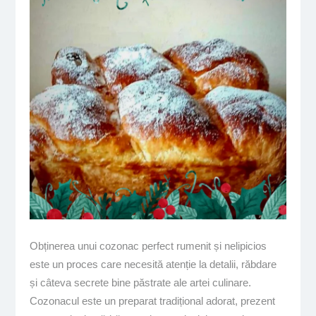
Obținerea unui cozonac perfect rumenit și nelipicios
este un proces care necesită atenție la detalii, răbdare
și câteva secrete bine păstrate ale artei culinare.
Cozonacul este un preparat tradițional adorat, prezent