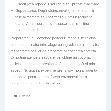
îl scoți prea repede, riscul de a se lipi este mai mare.
Depozitarea
: După răcire, învelește cozonacul în
folie alimentară sau păstrează-l într-un recipient
etanș. Acest lucru previne uscarea și menține
textura fragedă.
Prepararea unui cozonac perfect rumenit și nelipicios
este o combinație între alegerea ingredientelor potrivite,
respectarea pașilor de preparare și coacerea corectă.
Cu puțină atenție și răbdare, vei obține un cozonac
delicios, care va impresiona atât prin gust, cât și prin
aspect. Nu uita să experimentezi și să-ți pui amprenta
personală, pentru a transforma cozonacul într-o
adevărată operă de artă culinară.
Diverse