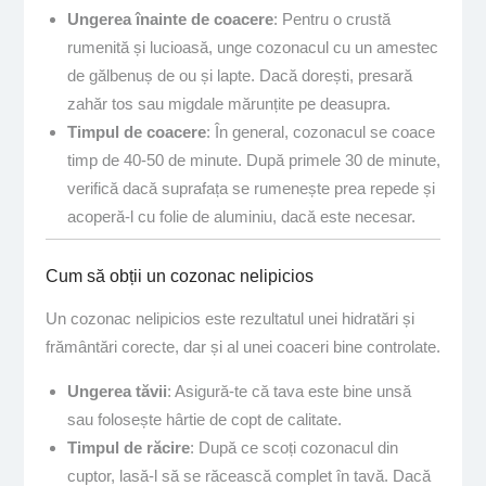
Ungerea înainte de coacere
: Pentru o crustă
rumenită și lucioasă, unge cozonacul cu un amestec
de gălbenuș de ou și lapte. Dacă dorești, presară
zahăr tos sau migdale mărunțite pe deasupra.
Timpul de coacere
: În general, cozonacul se coace
timp de 40-50 de minute. După primele 30 de minute,
verifică dacă suprafața se rumenește prea repede și
acoperă-l cu folie de aluminiu, dacă este necesar.
Cum să obții un cozonac nelipicios
Un cozonac nelipicios este rezultatul unei hidratări și
frământări corecte, dar și al unei coaceri bine controlate.
Ungerea tăvii
: Asigură-te că tava este bine unsă
sau folosește hârtie de copt de calitate.
Timpul de răcire
: După ce scoți cozonacul din
cuptor, lasă-l să se răcească complet în tavă. Dacă