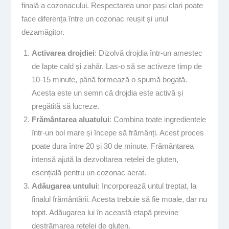
finală a cozonacului. Respectarea unor pași clari poate
face diferența între un cozonac reușit și unul
dezamăgitor.
Activarea drojdiei
: Dizolvă drojdia într-un amestec
de lapte cald și zahăr. Las-o să se activeze timp de
10-15 minute, până formează o spumă bogată.
Acesta este un semn că drojdia este activă și
pregătită să lucreze.
Frământarea aluatului
: Combina toate ingredientele
într-un bol mare și începe să frămânți. Acest proces
poate dura între 20 și 30 de minute. Frământarea
intensă ajută la dezvoltarea rețelei de gluten,
esențială pentru un cozonac aerat.
Adăugarea untului
: Incorporează untul treptat, la
finalul frământării. Acesta trebuie să fie moale, dar nu
topit. Adăugarea lui în această etapă previne
destrămarea rețelei de gluten.