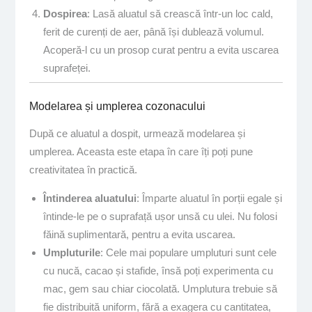
Dospirea
: Lasă aluatul să crească într-un loc cald,
ferit de curenți de aer, până își dublează volumul.
Acoperă-l cu un prosop curat pentru a evita uscarea
suprafeței.
Modelarea și umplerea cozonacului
După ce aluatul a dospit, urmează modelarea și
umplerea. Aceasta este etapa în care îți poți pune
creativitatea în practică.
Întinderea aluatului
: Împarte aluatul în porții egale și
întinde-le pe o suprafață ușor unsă cu ulei. Nu folosi
făină suplimentară, pentru a evita uscarea.
Umpluturile
: Cele mai populare umpluturi sunt cele
cu nucă, cacao și stafide, însă poți experimenta cu
mac, gem sau chiar ciocolată. Umplutura trebuie să
fie distribuită uniform, fără a exagera cu cantitatea,