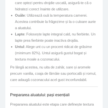
care optezi pentru drojdie uscată, asigură-te că o
hidratezi corect înainte de utilizare.
Ouăle
: Utilizează ouă la temperatura camerei.
Acestea contribuie la frăgezime și la o culoare aurie
a aluatului.
Lapte
: Folosește lapte integral cald, nu fierbinte. Un
lapte prea fierbinte poate inactiva drojdia.
Untul
: Alege unt cu un procent ridicat de grăsime
(minimum 82%). Untul asigură gustul bogat și
textura moale a cozonacului.
Pe lângă acestea, nu uita de zahăr, sare și aromele
precum vanilia, coaja de lămâie sau portocală și romul,
care adaugă cozonacului acel gust inconfundabil.
Prepararea aluatului: pași esențiali
Prepararea aluatului este etapa care definește textura