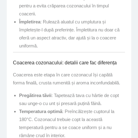
pentru a evita crăparea cozonacului în timpul
coacerii.
Împletirea
: Rulează aluatul cu umplutura și
împletește-l după preferințe. Împletitura nu doar că
oferă un aspect atractiv, dar ajută și la o coacere
uniformă.
Coacerea cozonacului: detalii care fac diferența
Coacerea este etapa în care cozonacul își capătă
forma finală, crusta rumenită și aroma inconfundabilă.
Pregătirea tăvii
: Tapetează tava cu hârtie de copt
sau unge-o cu unt și presară puțină făină.
Temperatura optimă
: Preîncălzește cuptorul la
180°C. Cozonacul trebuie copt la această
temperatură pentru a se coace uniform și a nu
rămâne crud în interior.