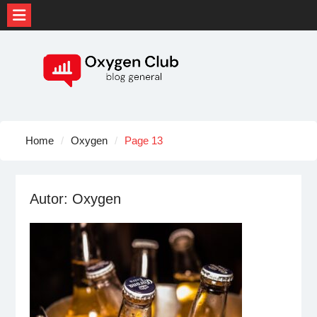
Skip
to
content
Home
Oxygen
Page 13
Autor:
Oxygen