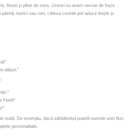
urte, firești și pline de sens. Uneori nu avem nevoie de fraze
 părinți, bunici sau veri, câteva cuvinte pot aduce liniște și
să!”
 alături.”
:
ite.”
 Florii!”
z!”
e reală. De exemplu, dacă sărbătoritul poartă numele unei flori,
apete personalitate.