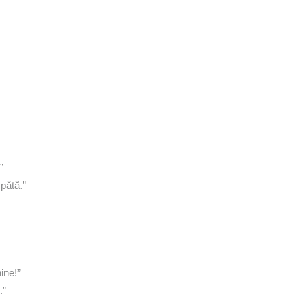
”
spătă.”
ine!”
.”