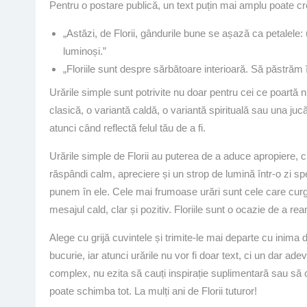
Pentru o postare publică, un text puțin mai amplu poate c
„Astăzi, de Florii, gândurile bune se așază ca petalele:
luminoși.”
„Floriile sunt despre sărbătoare interioară. Să păstrăm 
Urările simple sunt potrivite nu doar pentru cei ce poartă nu
clasică, o variantă caldă, o variantă spirituală sau una j
atunci când reflectă felul tău de a fi.
Urările simple de Florii au puterea de a aduce apropiere, 
răspândi calm, apreciere și un strop de lumină într-o zi sp
punem în ele. Cele mai frumoase urări sunt cele care curg 
mesajul cald, clar și pozitiv. Floriile sunt o ocazie de a rea
Alege cu grijă cuvintele și trimite-le mai departe cu inim
bucurie, iar atunci urările nu vor fi doar text, ci un dar 
complex, nu ezita să cauți inspirație suplimentară sau să 
poate schimba tot. La mulți ani de Florii tuturor!