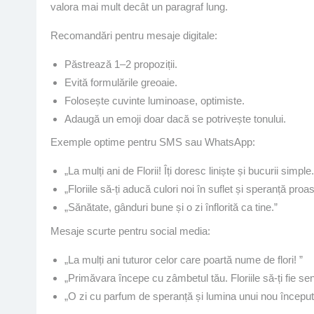
valora mai mult decât un paragraf lung.
Recomandări pentru mesaje digitale:
Păstrează 1–2 propoziții.
Evită formulările greoaie.
Folosește cuvinte luminoase, optimiste.
Adaugă un emoji doar dacă se potrivește tonului.
Exemple optime pentru SMS sau WhatsApp:
„La mulți ani de Florii! Îți doresc liniște și bucurii simple.
„Floriile să-ți aducă culori noi în suflet și speranță proa
„Sănătate, gânduri bune și o zi înflorită ca tine.”
Mesaje scurte pentru social media:
„La mulți ani tuturor celor care poartă nume de flori! ”
„Primăvara începe cu zâmbetul tău. Floriile să-ți fie sen
„O zi cu parfum de speranță și lumina unui nou început