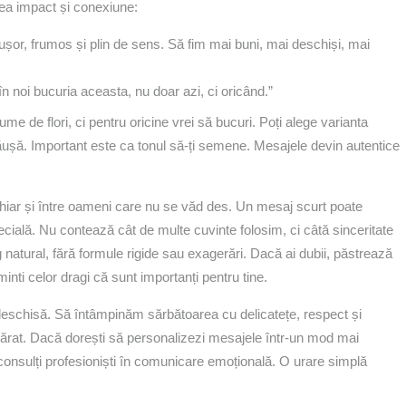
rea impact și conexiune:
 ușor, frumos și plin de sens. Să fim mai buni, mai deschiși, mai
în noi bucuria aceasta, nu doar azi, ci oricând.”
me de flori, ci pentru oricine vrei să bucuri. Poți alege varianta
ucăușă. Important este ca tonul să-ți semene. Mesajele devin autentice
chiar și între oameni care nu se văd des. Un mesaj scurt poate
ecială. Nu contează cât de multe cuvinte folosim, ci câtă sinceritate
natural, fără formule rigide sau exagerări. Dacă ai dubii, păstrează
minti celor dragi că sunt importanți pentru tine.
a deschisă. Să întâmpinăm sărbătoarea cu delicatețe, respect și
adevărat. Dacă dorești să personalizezi mesajele într-un mod mai
consulți profesioniști în comunicare emoțională. O urare simplă