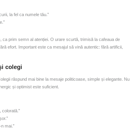
urii, la fel ca numele tău.”
e.”
, ca prim semn al atenției. O urare scurtă, trimisă la cafeaua de
efort. Important este ca mesajul să vină autentic: fără artificii,
și colegi
 Colegii răspund mai bine la mesaje politicoase, simple și elegante. Nu
ergic și optimist este suficient.
, colorată.”
șor.”
e-n mai.”