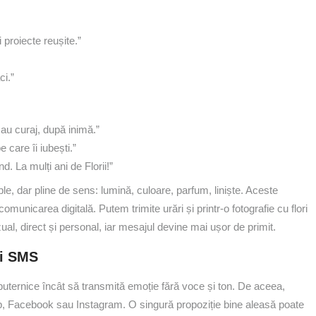
 proiecte reușite.”
ci.”
sau curaj, după inimă.”
care îi iubești.”
d. La mulți ani de Florii!”
e, dar pline de sens: lumină, culoare, parfum, liniște. Aceste
comunicarea digitală. Putem trimite urări și printr-o fotografie cu flori
al, direct și personal, iar mesajul devine mai ușor de primit.
și SMS
e puternice încât să transmită emoție fără voce și ton. De aceea,
, Facebook sau Instagram. O singură propoziție bine aleasă poate