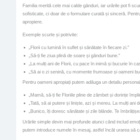
Familia merită cele mai calde gânduri, iar urările pot fi sc
sofisticate, ci doar de o formulare curată și sinceră. Pentru
apropiere.
Exemple scurte și potrivite:
„Florii cu lumină în suflet și sănătate în fiecare zi.”
„Să-ți fie ziua plină de soare și gânduri bune.”
„La mulți ani de Florii, cu pace în inimă și bucurie în ca
„Să ai o zi senină, cu momente frumoase și oameni buni
Pentru oameni apropiați putem adăuga un detaliu personal
„Mamă, să-ți fie Floriile pline de zâmbet și dorințe împlin
„Tată, să ai putere și liniște, azi și mereu. La mulți ani de
„Bunico, îți doresc sănătate și zile blânde. Te îmbrățișe
Urările simple devin mai profunde atunci când includ emoți
putem introduce numele în mesaj, astfel încât urarea să c