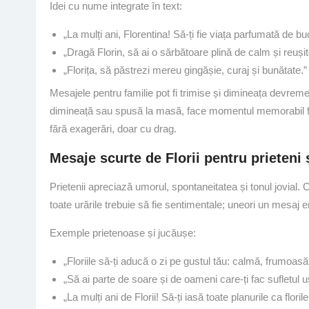
Idei cu nume integrate în text:
„La mulți ani, Florentina! Să-ți fie viața parfumată de buc
„Dragă Florin, să ai o sărbătoare plină de calm și reușit
„Florița, să păstrezi mereu gingășie, curaj și bunătate.”
Mesajele pentru familie pot fi trimise și dimineața devreme
dimineață sau spusă la masă, face momentul memorabil fără 
fără exagerări, doar cu drag.
Mesaje scurte de Florii pentru prieteni 
Prietenii apreciază umorul, spontaneitatea și tonul jovial.
toate urările trebuie să fie sentimentale; uneori un mesaj en
Exemple prietenoase și jucăușe:
„Floriile să-ți aducă o zi pe gustul tău: calmă, frumoasă
„Să ai parte de soare și de oameni care-ți fac sufletul u
„La mulți ani de Florii! Să-ți iasă toate planurile ca floril