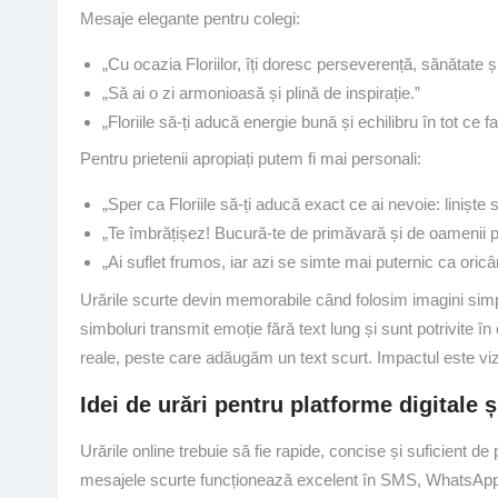
Mesaje elegante pentru colegi:
„Cu ocazia Floriilor, îți doresc perseverență, sănătate și
„Să ai o zi armonioasă și plină de inspirație.”
„Floriile să-ți aducă energie bună și echilibru în tot ce fa
Pentru prietenii apropiați putem fi mai personali:
„Sper ca Floriile să-ți aducă exact ce ai nevoie: liniște 
„Te îmbrățișez! Bucură-te de primăvară și de oamenii pe 
„Ai suflet frumos, iar azi se simte mai puternic ca oricân
Urările scurte devin memorabile când folosim imagini simpl
simboluri transmit emoție fără text lung și sunt potrivite în 
reale, peste care adăugăm un text scurt. Impactul este vizu
Idei de urări pentru platforme digitale 
Urările online trebuie să fie rapide, concise și suficient d
mesajele scurte funcționează excelent în SMS, WhatsApp