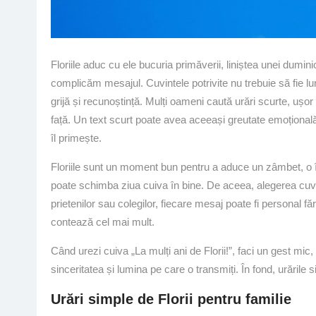
Floriile aduc cu ele bucuria primăverii, liniștea unei dumin
complicăm mesajul. Cuvintele potrivite nu trebuie să fie lu
grijă și recunoștință. Mulți oameni caută urări scurte, ușo
față. Un text scurt poate avea aceeași greutate emoțională
îl primește.
Floriile sunt un moment bun pentru a aduce un zâmbet, o în
poate schimba ziua cuiva în bine. De aceea, alegerea cuvin
prietenilor sau colegilor, fiecare mesaj poate fi personal făr
contează cel mai mult.
Când urezi cuiva „La mulți ani de Florii!”, faci un gest mi
sinceritatea și lumina pe care o transmiți. În fond, urăril
Urări simple de Florii pentru familie