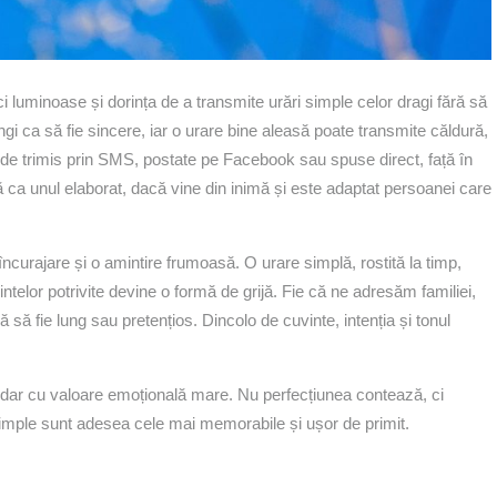
ici luminoase și dorința de a transmite urări simple celor dragi fără să
ngi ca să fie sincere, iar o urare bine aleasă poate transmite căldură,
r de trimis prin SMS, postate pe Facebook sau spuse direct, față în
 ca unul elaborat, dacă vine din inimă și este adaptat persoanei care
curajare și o amintire frumoasă. O urare simplă, rostită la timp,
telor potrivite devine o formă de grijă. Fie că ne adresăm familiei,
ă să fie lung sau pretențios. Dincolo de cuvinte, intenția și tonul
c, dar cu valoare emoțională mare. Nu perfecțiunea contează, ci
e simple sunt adesea cele mai memorabile și ușor de primit.