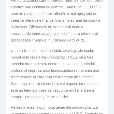
Pentru utilizatorii care urmăresc filme, seriale, competiții
sportive sau conținut de gaming, Samsung OLED S95F
promite o experiență mai rafinată și mai apropiată de
ceea ce oferă cele mai performante ecrane disponibile
în prezent. Diferențele nu se rezumă doar la
specificațiile tehnice, ci și la modul în care televizorul
gestionează imaginile în utilizarea de zi cu zi.
Unul dintre cele mai importante avantaje ale noului
model este creșterea luminozității. OLED-ul a fost
apreciat mereu pentru contrastul excelent și nivelul
profund al negrului, însă luminozitatea reprezenta una
dintre zonele în care utilizatorii cereau îmbunătățiri.
Samsung a lucrat intens la acest aspect, iar rezultatul
este un televizor care se descurcă mult mai bine în
camere luminoase și în timpul zilei.
Pe lângă acest lucru, noua generație aduce optimizări
importante pentru redarea conținutului HDR. Scenele cu