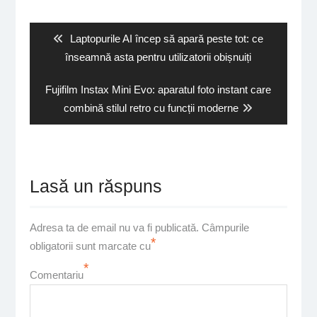
în
articole
Previous
Laptopurile AI încep să apară peste tot: ce
post:
înseamnă asta pentru utilizatorii obișnuiți
Next
Fujifilm Instax Mini Evo: aparatul foto instant care
post:
combină stilul retro cu funcții moderne
Lasă un răspuns
Adresa ta de email nu va fi publicată.
Câmpurile
*
obligatorii sunt marcate cu
*
Comentariu