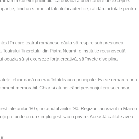
ămân în sufletul publicului ca dovadă a unei cariere de excepție.
iție, fiind un simbol al talentului autentic și al dăruirii totale pentru
ontext în care teatrul românesc căuta să respire sub presiunea
 Teatrului Tineretului din Piatra Neamț, o instituție recunoscută
ut ocazia să-și exerseze forța creativă, să învețe disciplina
licatețe, chiar dacă nu erau întotdeauna principale. Ea se remarca prin
n moment memorabil. Chiar și atunci când personajul era secundar,
ști ale anilor ’80 și începutul anilor ’90. Regizorii au văzut în Maia o
oții profunde cu un simplu gest sau o privire. Această calitate avea
uri.