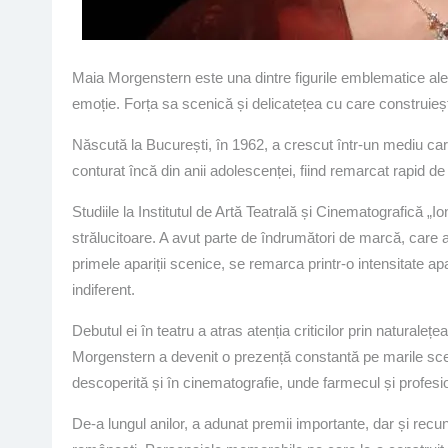
Maia Morgenstern este una dintre figurile emblematice ale 
emoție. Forța sa scenică și delicatețea cu care construiește
Născută la București, în 1962, a crescut într-un mediu care i
conturat încă din anii adolescenței, fiind remarcat rapid de 
Studiile la Institutul de Artă Teatrală și Cinematografică 
strălucitoare. A avut parte de îndrumători de marcă, care 
primele apariții scenice, se remarca printr-o intensitate ap
indiferent.
Debutul ei în teatru a atras atenția criticilor prin naturalețe
Morgenstern a devenit o prezență constantă pe marile scene 
descoperită și în cinematografie, unde farmecul și profesion
De-a lungul anilor, a adunat premii importante, dar și recu