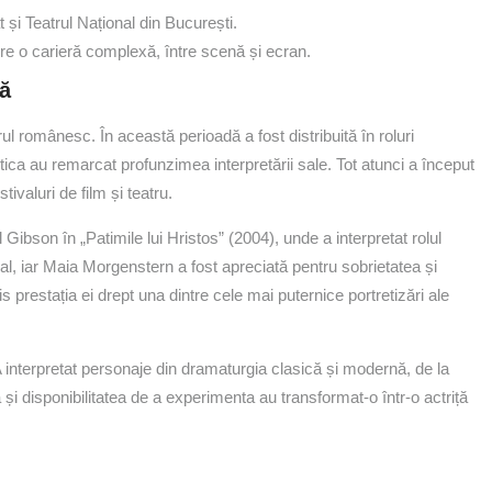
 și Teatrul Național din București.
spre o carieră complexă, între scenă și ecran.
lă
l românesc. În această perioadă a fost distribuită în roluri
tica au remarcat profunzimea interpretării sale. Tot atunci a început
tivaluri de film și teatru.
ibson în „Patimile lui Hristos” (2004), unde a interpretat rolul
bal, iar Maia Morgenstern a fost apreciată pentru sobrietatea și
ris prestația ei drept una dintre cele mai puternice portretizări ale
A interpretat personaje din dramaturgia clasică și modernă, de la
și disponibilitatea de a experimenta au transformat-o într-o actriță