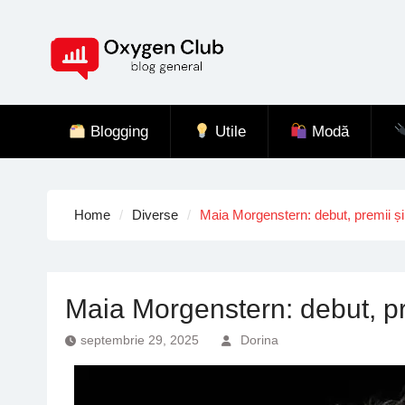
Skip
to
content
Blogging
Utile
Modă
Home
Diverse
Maia Morgenstern: debut, premii ș
Maia Morgenstern: debut, p
septembrie 29, 2025
Dorina