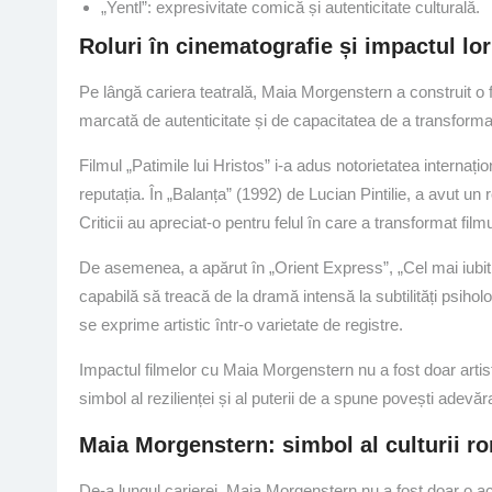
„Yentl”: expresivitate comică și autenticitate culturală.
Roluri în cinematografie și impactul lor
Pe lângă cariera teatrală, Maia Morgenstern a construit o 
marcată de autenticitate și de capacitatea de a transforma
Filmul „Patimile lui Hristos” i-a adus notorietatea internați
reputația. În „Balanța” (1992) de Lucian Pintilie, a avut un 
Criticii au apreciat-o pentru felul în care a transformat fil
De asemenea, a apărut în „Orient Express”, „Cel mai iubit d
capabilă să treacă de la dramă intensă la subtilități psiholo
se exprime artistic într-o varietate de registre.
Impactul filmelor cu Maia Morgenstern nu a fost doar artistic
simbol al rezilienței și al puterii de a spune povești adevăr
Maia Morgenstern: simbol al culturii r
De-a lungul carierei, Maia Morgenstern nu a fost doar o act