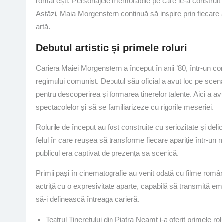
românești. Personajele memorabile pe care le-a construit r
Astăzi, Maia Morgenstern continuă să inspire prin fiecare apar
artă.
Debutul artistic și primele roluri
Cariera Maiei Morgenstern a început în anii ’80, într-un c
regimului comunist. Debutul său oficial a avut loc pe scena
pentru descoperirea și formarea tinerelor talente. Aici a av
spectacolelor și să se familiarizeze cu rigorile meseriei.
Rolurile de început au fost construite cu seriozitate și de
felul în care reușea să transforme fiecare apariție într-u
publicul era captivat de prezența sa scenică.
Primii pași în cinematografie au venit odată cu filme române
actriță cu o expresivitate aparte, capabilă să transmită em
să-i definească întreaga carieră.
Teatrul Tineretului din Piatra Neamț i-a oferit primele rol