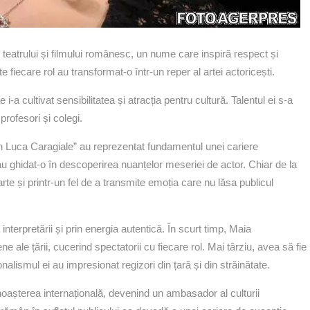
teatrului și filmului românesc, un nume care inspiră respect și
 fiecare rol au transformat-o într-un reper al artei actoricești.
-a cultivat sensibilitatea și atracția pentru cultură. Talentul ei s-a
profesori și colegi.
„Ion Luca Caragiale” au reprezentat fundamentul unei cariere
au ghidat-o în descoperirea nuanțelor meseriei de actor. Chiar de la
arte și printr-un fel de a transmite emoția care nu lăsa publicul
a interpretării și prin energia autentică. În scurt timp, Maia
ale țării, cucerind spectatorii cu fiecare rol. Mai târziu, avea să fie
alismul ei au impresionat regizori din țară și din străinătate.
noașterea internațională, devenind un ambasador al culturii