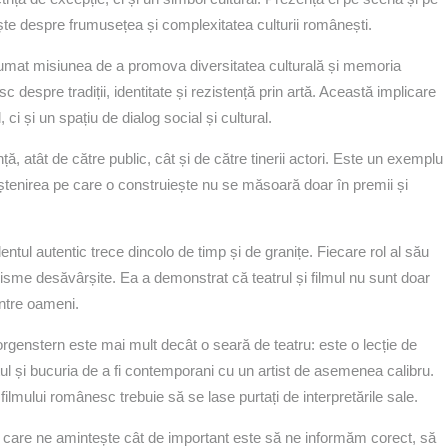
ește despre frumusețea și complexitatea culturii românești.
 asumat misiunea de a promova diversitatea culturală și memoria
c despre tradiții, identitate și rezistență prin artă. Această implicare
ci și un spațiu de dialog social și cultural.
ă, atât de către public, cât și de către tinerii actori. Este un exemplu
oștenirea pe care o construiește nu se măsoară doar în premii și
tul autentic trece dincolo de timp și de granițe. Fiecare rol al său
alisme desăvârșite. Ea a demonstrat că teatrul și filmul nu sunt doar
ntre oameni.
rgenstern este mai mult decât o seară de teatru: este o lecție de
l și bucuria de a fi contemporani cu un artist de asemenea calibru.
filmului românesc trebuie să se lase purtați de interpretările sale.
e care ne amintește cât de important este să ne informăm corect, să