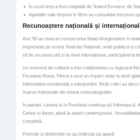
În scurt timp a fost cooptată de Teatrul Evreiesc de Stat
Aparițiile sale timpurii în filme au consolidat trecerea 
Recunoaștere națională și internaționa
Anii ’90 au marcat consacrarea Maiei Morgenstern în teatru
importante pe scena Teatrului Național, unde publicul și cri
să fie recunoscută și la nivel internațional, participând la fes
Un moment de cotitură a fost colaborarea cu regizorul Mel G
Fecioarei Maria. Filmul a avut un impact uriaș la nivel glo
intensitatea emoțională a interpretării. Mulți critici au desc
mamei îndurerate din istoria cinematografiei.
În paralel, cariera ei în România continua să înflorească. 
Cehov și Ibsen, până la autori contemporani. Versatilitatea 
completă.
Premiile și distincțiile nu au întârziat să apară: