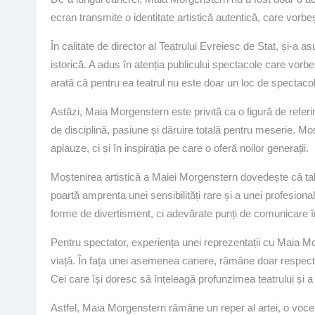
ecran transmite o identitate artistică autentică, care vorb
În calitate de director al Teatrului Evreiesc de Stat, și-a
istorică. A adus în atenția publicului spectacole care vorbes
arată că pentru ea teatrul nu este doar un loc de spectacol, 
Astăzi, Maia Morgenstern este privită ca o figură de referinț
de disciplină, pasiune și dăruire totală pentru meserie. M
aplauze, ci și în inspirația pe care o oferă noilor generații.
Moștenirea artistică a Maiei Morgenstern dovedește că talen
poartă amprenta unei sensibilități rare și a unei profesion
forme de divertisment, ci adevărate punți de comunicare î
Pentru spectator, experiența unei reprezentații cu Maia Mo
viață. În fața unei asemenea cariere, rămâne doar respectu
Cei care își doresc să înțeleagă profunzimea teatrului și a 
Astfel, Maia Morgenstern rămâne un reper al artei, o voc