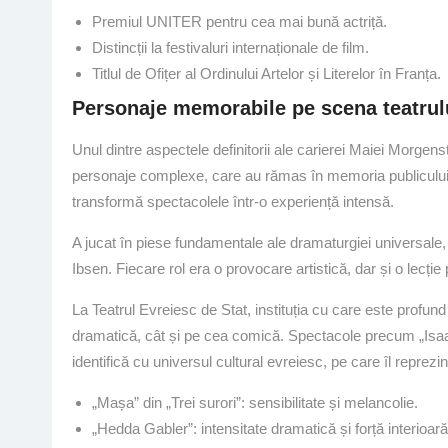
Premiul UNITER pentru cea mai bună actriță.
Distincții la festivaluri internaționale de film.
Titlul de Ofițer al Ordinului Artelor și Literelor în Franța.
Personaje memorabile pe scena teatrul
Unul dintre aspectele definitorii ale carierei Maiei Morgenste
personaje complexe, care au rămas în memoria publicului.
transformă spectacolele într-o experiență intensă.
A jucat în piese fundamentale ale dramaturgiei universale,
Ibsen. Fiecare rol era o provocare artistică, dar și o lecție 
La Teatrul Evreiesc de Stat, instituția cu care este profund 
dramatică, cât și pe cea comică. Spectacole precum „Isaac
identifică cu universul cultural evreiesc, pe care îl reprezin
„Mașa” din „Trei surori”: sensibilitate și melancolie.
„Hedda Gabler”: intensitate dramatică și forță interioară