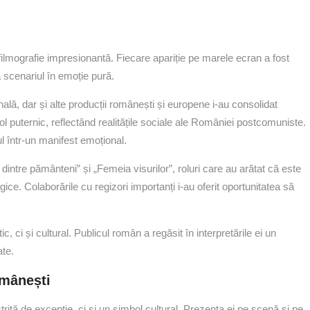
filmografie impresionantă. Fiecare apariție pe marele ecran a fost
 scenariul în emoție pură.
onală, dar și alte producții românești și europene i-au consolidat
rol puternic, reflectând realitățile sociale ale României postcomuniste.
mul într-un manifest emoțional.
intre pământeni” și „Femeia visurilor”, roluri care au arătat că este
gice. Colaborările cu regizori importanți i-au oferit oportunitatea să
, ci și cultural. Publicul român a regăsit în interpretările ei un
ate.
omânești
riță de excepție, ci și un simbol cultural. Prezența ei pe scenă și pe