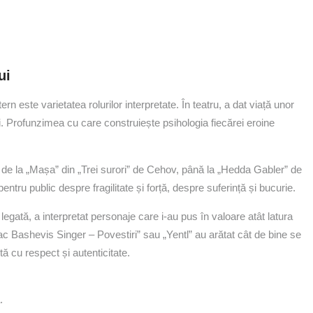
ui
rn este varietatea rolurilor interpretate. În teatru, a dat viață unor
 Profunzimea cu care construiește psihologia fiecărei eroine
 de la „Mașa” din „Trei surori” de Cehov, până la „Hedda Gabler” de
pentru public despre fragilitate și forță, despre suferință și bucurie.
legată, a interpretat personaje care i-au pus în valoare atât latura
 Bashevis Singer – Povestiri” sau „Yentl” au arătat cât de bine se
tă cu respect și autenticitate.
.