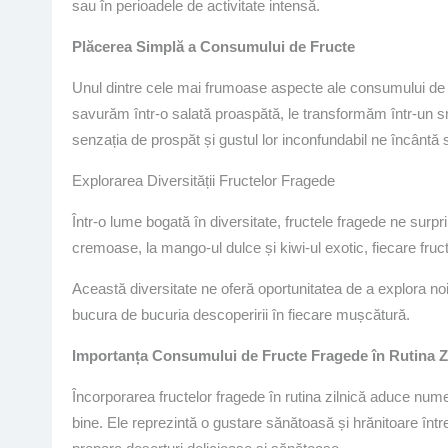
sau în perioadele de activitate intensă.
Plăcerea Simplă a Consumului de Fructe
Unul dintre cele mai frumoase aspecte ale consumului de f
savurăm într-o salată proaspătă, le transformăm într-un 
senzația de prospăt și gustul lor inconfundabil ne încântă 
Explorarea Diversității Fructelor Fragede
Într-o lume bogată în diversitate, fructele fragede ne surp
cremoase, la mango-ul dulce și kiwi-ul exotic, fiecare fruct
Această diversitate ne oferă oportunitatea de a explora noi
bucura de bucuria descoperirii în fiecare mușcătură.
Importanța Consumului de Fructe Fragede în Rutina Z
Încorporarea fructelor fragede în rutina zilnică aduce num
bine. Ele reprezintă o gustare sănătoasă și hrănitoare între 