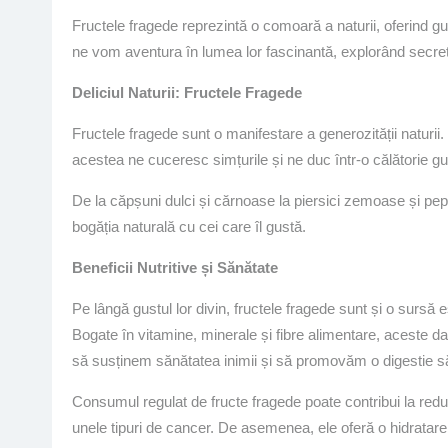
Fructele fragede reprezintă o comoară a naturii, oferind gust
ne vom aventura în lumea lor fascinantă, explorând secretul
Deliciul Naturii: Fructele Fragede
Fructele fragede sunt o manifestare a generozității naturii. 
acestea ne cuceresc simțurile și ne duc într-o călătorie gus
De la căpșuni dulci și cărnoase la piersici zemoase și pepe
bogăția naturală cu cei care îl gustă.
Beneficii Nutritive și Sănătate
Pe lângă gustul lor divin, fructele fragede sunt și o sursă e
Bogate în vitamine, minerale și fibre alimentare, aceste da
să susținem sănătatea inimii și să promovăm o digestie 
Consumul regulat de fructe fragede poate contribui la reduc
unele tipuri de cancer. De asemenea, ele oferă o hidratare na