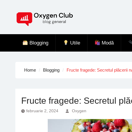
Skip
to
content
Blogging
Utile
Modă
Home
Blogging
Fructe fragede: Secretul plăcerii n
Fructe fragede: Secretul plă
februarie 2, 2024
Oxygen