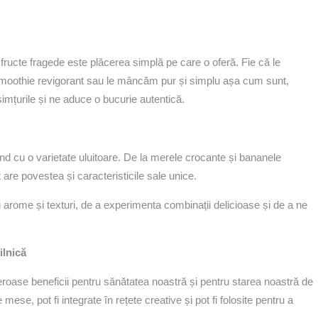
ructe fragede este plăcerea simplă pe care o oferă. Fie că le
smoothie revigorant sau le mâncăm pur și simplu așa cum sunt,
simțurile și ne aduce o bucurie autentică.
rind cu o varietate uluitoare. De la merele crocante și bananele
 are povestea și caracteristicile sale unice.
 arome și texturi, de a experimenta combinații delicioase și de a ne
ilnică
eroase beneficii pentru sănătatea noastră și pentru starea noastră de
mese, pot fi integrate în rețete creative și pot fi folosite pentru a