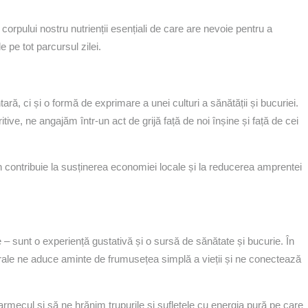
corpului nostru nutrienții esențiali de care are nevoie pentru a
e pe tot parcursul zilei.
ă, ci și o formă de exprimare a unei culturi a sănătății și bucuriei.
tive, ne angajăm într-un act de grijă față de noi înșine și față de cei
n contribuie la susținerea economiei locale și la reducerea amprentei
 – sunt o experiență gustativă și o sursă de sănătate și bucurie. În
urale ne aduce aminte de frumusețea simplă a vieții și ne conectează
rmecul și să ne hrănim trupurile și sufletele cu energia pură pe care