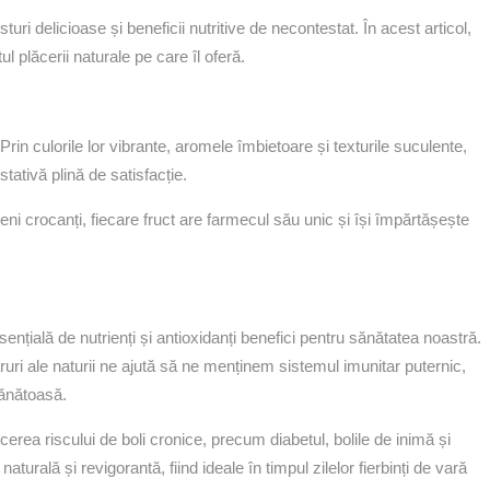
uri delicioase și beneficii nutritive de necontestat. În acest articol,
 plăcerii naturale pe care îl oferă.
Prin culorile lor vibrante, aromele îmbietoare și texturile suculente,
tativă plină de satisfacție.
ni crocanți, fiecare fruct are farmecul său unic și își împărtășește
sențială de nutrienți și antioxidanți benefici pentru sănătatea noastră.
ruri ale naturii ne ajută să ne menținem sistemul imunitar puternic,
sănătoasă.
erea riscului de boli cronice, precum diabetul, bolile de inimă și
turală și revigorantă, fiind ideale în timpul zilelor fierbinți de vară