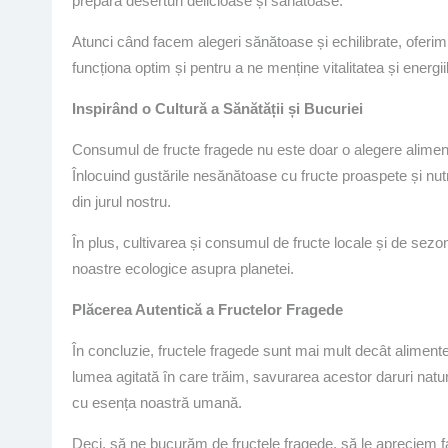
prepara deserturi delicioase și sănătoase.
Atunci când facem alegeri sănătoase și echilibrate, oferim 
funcționa optim și pentru a ne menține vitalitatea și energiil
Inspirând o Cultură a Sănătății și Bucuriei
Consumul de fructe fragede nu este doar o alegere alimentar
Înlocuind gustările nesănătoase cu fructe proaspete și nutri
din jurul nostru.
În plus, cultivarea și consumul de fructe locale și de sezo
noastre ecologice asupra planetei.
Plăcerea Autentică a Fructelor Fragede
În concluzie, fructele fragede sunt mai mult decât alimente
lumea agitată în care trăim, savurarea acestor daruri nat
cu esența noastră umană.
Deci, să ne bucurăm de fructele fragede, să le apreciem fa