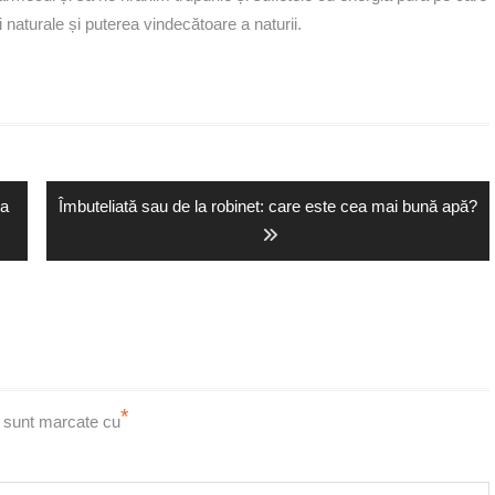
 naturale și puterea vindecătoare a naturii.
Next
ra
Îmbuteliată sau de la robinet: care este cea mai bună apă?
post:
*
i sunt marcate cu