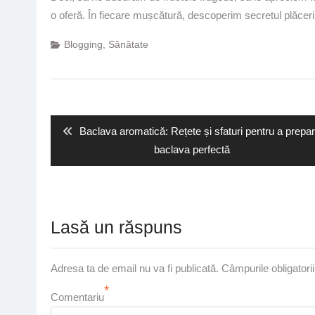
o oferă. În fiecare mușcătură, descoperim secretul plăcerii
Blogging
,
Sănătate
Navigare
în
articole
Previous
Baclava aromatică: Rețete și sfaturi pentru a prepa
post:
baclava perfectă
Lasă un răspuns
Adresa ta de email nu va fi publicată.
Câmpurile obligatori
*
Comentariu