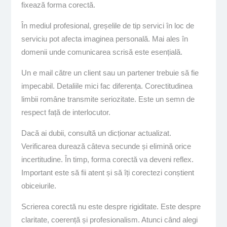
fixează forma corectă.
În mediul profesional, greșelile de tip servici în loc de
serviciu pot afecta imaginea personală. Mai ales în
domenii unde comunicarea scrisă este esențială.
Un e mail către un client sau un partener trebuie să fie
impecabil. Detaliile mici fac diferența. Corectitudinea
limbii române transmite seriozitate. Este un semn de
respect față de interlocutor.
Dacă ai dubii, consultă un dicționar actualizat.
Verificarea durează câteva secunde și elimină orice
incertitudine. În timp, forma corectă va deveni reflex.
Important este să fii atent și să îți corectezi conștient
obiceiurile.
Scrierea corectă nu este despre rigiditate. Este despre
claritate, coerență și profesionalism. Atunci când alegi