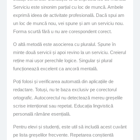
Serviciu este sinonim parțial cu loc de muncă. Ambele
exprimă ideea de activitate profesională. Dacă spui am
un loc de muncă nou, vei spune și am un serviciu nou.
Forma scurtă fără u nu are corespondent corect.
O altă metodă este asocierea cu pluralul. Spune în
minte două servicii și apoi revino la un serviciu. Creierul
reține mai ușor perechile logice. Singular și plural
funcționează excelent ca ancoră mentală.
Poți folosi și verificarea automată din aplicațiile de
redactare. Totuși, nu te baza exclusiv pe corectorul
ortografic. Autocorectul nu detectează mereu greșelile
scrise intenționat sau repetat. Educația lingvistică
personală rămâne esențială.
Pentru elevi și studenți, este util să includă acest cuvânt
pe lista greșelilor frecvente. Repetarea conștientă