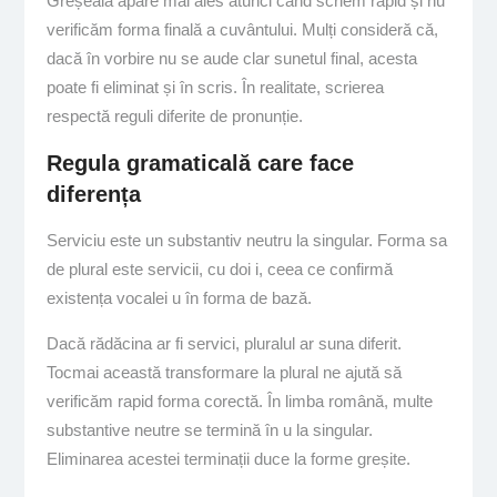
Greșeala apare mai ales atunci când scriem rapid și nu
verificăm forma finală a cuvântului. Mulți consideră că,
dacă în vorbire nu se aude clar sunetul final, acesta
poate fi eliminat și în scris. În realitate, scrierea
respectă reguli diferite de pronunție.
Regula gramaticală care face
diferența
Serviciu este un substantiv neutru la singular. Forma sa
de plural este servicii, cu doi i, ceea ce confirmă
existența vocalei u în forma de bază.
Dacă rădăcina ar fi servici, pluralul ar suna diferit.
Tocmai această transformare la plural ne ajută să
verificăm rapid forma corectă. În limba română, multe
substantive neutre se termină în u la singular.
Eliminarea acestei terminații duce la forme greșite.