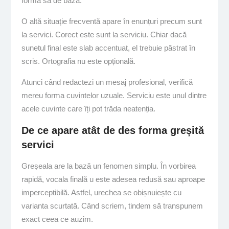
forma sa de bază.
O altă situație frecventă apare în enunțuri precum sunt
la servici. Corect este sunt la serviciu. Chiar dacă
sunetul final este slab accentuat, el trebuie păstrat în
scris. Ortografia nu este opțională.
Atunci când redactezi un mesaj profesional, verifică
mereu forma cuvintelor uzuale. Serviciu este unul dintre
acele cuvinte care îți pot trăda neatenția.
De ce apare atât de des forma greșită
servici
Greșeala are la bază un fenomen simplu. În vorbirea
rapidă, vocala finală u este adesea redusă sau aproape
imperceptibilă. Astfel, urechea se obișnuiește cu
varianta scurtată. Când scriem, tindem să transpunem
exact ceea ce auzim.