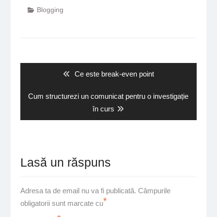
Blogging
Navigare
în
articole
Previous
Ce este break-even point
post:
Next
Cum structurezi un comunicat pentru o investigație
post:
în curs
Lasă un răspuns
Adresa ta de email nu va fi publicată.
Câmpurile
*
obligatorii sunt marcate cu