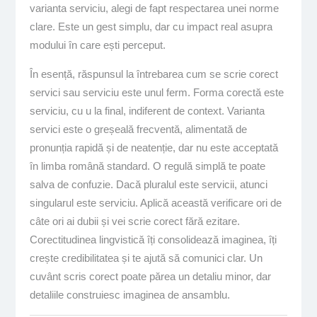
varianta serviciu, alegi de fapt respectarea unei norme
clare. Este un gest simplu, dar cu impact real asupra
modului în care ești perceput.
În esență, răspunsul la întrebarea cum se scrie corect
servici sau serviciu este unul ferm. Forma corectă este
serviciu, cu u la final, indiferent de context. Varianta
servici este o greșeală frecventă, alimentată de
pronunția rapidă și de neatenție, dar nu este acceptată
în limba română standard. O regulă simplă te poate
salva de confuzie. Dacă pluralul este servicii, atunci
singularul este serviciu. Aplică această verificare ori de
câte ori ai dubii și vei scrie corect fără ezitare.
Corectitudinea lingvistică îți consolidează imaginea, îți
crește credibilitatea și te ajută să comunici clar. Un
cuvânt scris corect poate părea un detaliu minor, dar
detaliile construiesc imaginea de ansamblu.