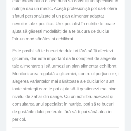
este întotdeauna o idee bună să consulți un specialist în
nutriție sau un medic. Acești profesioniști pot să-ți ofere
sfaturi personalizate și un plan alimentar adaptat
nevoilor tale specifice. Un specialist în nutriție te poate
ajuta să găsești modalități de a te bucura de dulciuri
într-un mod sănătos și echilibrat.
Este posibil să te bucuri de dulciuri fără să îți afectezi
glicemia, dar este important să fii conștient de alegerile
tale alimentare și să urmezi un plan alimentar echilibrat.
Monitorizarea regulată a glicemiei, controlul porțiunilor și
alegerea variantelor mai sănătoase ale dulciurilor sunt
toate strategii care te pot ajuta să-ți gestionezi mai bine
nivelul de zahăr din sânge. Cu un echilibru adecvat și
consultarea unui specialist în nutriție, poți să te bucuri
de gustările dulci preferate fără să-ți pui sănătatea în
pericol.