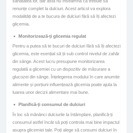
sănătatea lor, dar asta nu înseamnă că trebuie să
renunțe complet la dulciuri. Acest articol va explora
modalități de a te bucura de dulciuri fără să îți afectezi
glicemia.
Monitorizează-ți glicemia regulat
Pentru a putea să te bucuri de dulciuri fără să îți afectezi
glicemia, este esențial să ții sub control nivelul de zahăr
din sânge. Acest lucru presupune monitorizarea
regulată a glicemiei cu un dispozitiv de măsurare a
glucozei din sânge. Înțelegerea modului în care anumite
alimente și porțiuni influențează glicemia poate ajuta la
luarea unor decizii alimentare mai bune.
Planifică-ți consumul de dulciuri
În loc să mănânci dulciurile la întâmplare, planifică-ți
consumul astfel încât să poți controla mai bine impactul
asupra glicemiei tale. Poți alege să consumi dulciuri în