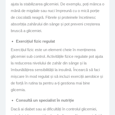
ajuta la stabilizarea glicemiei. De exemplu, poți mânca o
mână de migdale sau nuci împreună cu o mică porție
de ciocolată neagră. Fibrele și proteinele încetinesc
absorbția zahărului din sânge și pot preveni creșterea
bruscă a glicemiei.
Exercițiul fizic regulat
Exercițiul fizic este un element cheie în menținerea
glicemiei sub control. Activitățile fizice regulate pot ajuta
la reducerea nivelului de zahăr din sânge și la
îmbunătățirea sensibilității la insulină. Încearcă să faci
mișcare în mod regulat și să incluzi exerciții aerobice și
de forță în rutina ta pentru a-ți gestiona mai bine
glicemia.
Consultă un specialist în nutriție
Dacă ai diabet sau ai dificultăți în controlul glicemiei,