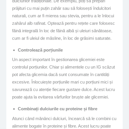
dulciurilor tradiționale. De exemplu, poți să prepari
prăjituri cu mai puțin zahăr sau să folosești îndulcitori
naturali, cum ar fi mierea sau stevia, pentru a le înlocui
zahărul alb rafinat. Optează pentru rețete care folosesc
făină integrală în loc de făină albă și uleiuri sănătoase,
cum ar fi uleiul de măsline, în loc de grăsimi saturate.
Controlează porțiunile
Un aspect important în gestionarea glicemiei este
controlul porțiunilor. Chiar și alimentele cu un IG scăzut
pot afecta glicemia dacă sunt consumate în cantități
excesive. Înlocuiește porțiunile mari cu porțiuni mici și
savurează cu atenție fiecare gustare dulce. Acest lucru
poate ajuta la evitarea vârfurilor bruște ale glicemiei.
Combinați dulciurile cu proteine și fibre
Atunci când mănânci dulciuri, încearcă să le combini cu
alimente bogate în proteine și fibre. Acest lucru poate