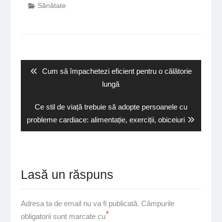
Sănătate
Navigare
în
articole
Previous
Cum să împachetezi eficient pentru o călătorie
post:
lungă
Next
Ce stil de viață trebuie să adopte persoanele cu
post:
probleme cardiace: alimentație, exerciții, obiceiuri
Lasă un răspuns
Adresa ta de email nu va fi publicată.
Câmpurile
*
obligatorii sunt marcate cu