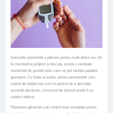
Dulciurile reprezintă o plăcere pentru mulți dintre noi. De
la ciocolată la prăjituri și biscuiți, există o varietate
nesfârșită de gustări dulci care ne pot răsfăța papilele
gustative. Cu toate acestea, pentru persoanele care
suferă de diabet sau sunt în pericol de a dezvolta
această afecțiune, consumul de dulciuri poate fi un
subiect delicat.
Păstrarea glicemiei sub control este esențială pentru