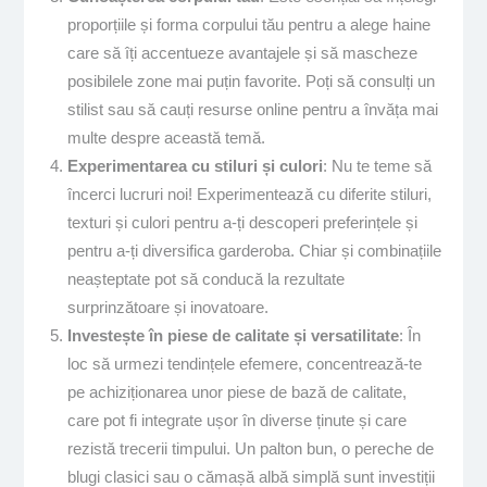
proporțiile și forma corpului tău pentru a alege haine
care să îți accentueze avantajele și să mascheze
posibilele zone mai puțin favorite. Poți să consulți un
stilist sau să cauți resurse online pentru a învăța mai
multe despre această temă.
Experimentarea cu stiluri și culori
: Nu te teme să
încerci lucruri noi! Experimentează cu diferite stiluri,
texturi și culori pentru a-ți descoperi preferințele și
pentru a-ți diversifica garderoba. Chiar și combinațiile
neașteptate pot să conducă la rezultate
surprinzătoare și inovatoare.
Investește în piese de calitate și versatilitate
: În
loc să urmezi tendințele efemere, concentrează-te
pe achiziționarea unor piese de bază de calitate,
care pot fi integrate ușor în diverse ținute și care
rezistă trecerii timpului. Un palton bun, o pereche de
blugi clasici sau o cămașă albă simplă sunt investiții