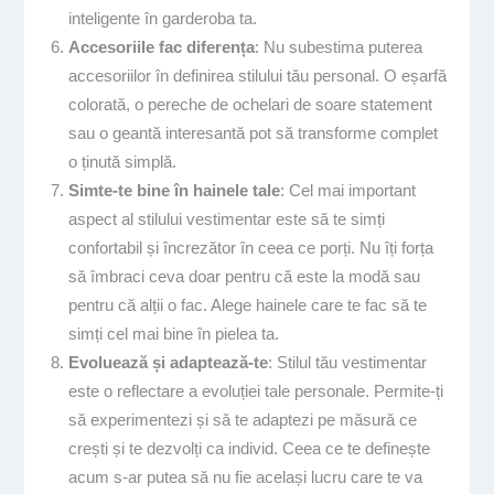
inteligente în garderoba ta.
Accesoriile fac diferența
: Nu subestima puterea
accesoriilor în definirea stilului tău personal. O eșarfă
colorată, o pereche de ochelari de soare statement
sau o geantă interesantă pot să transforme complet
o ținută simplă.
Simte-te bine în hainele tale
: Cel mai important
aspect al stilului vestimentar este să te simți
confortabil și încrezător în ceea ce porți. Nu îți forța
să îmbraci ceva doar pentru că este la modă sau
pentru că alții o fac. Alege hainele care te fac să te
simți cel mai bine în pielea ta.
Evoluează și adaptează-te
: Stilul tău vestimentar
este o reflectare a evoluției tale personale. Permite-ți
să experimentezi și să te adaptezi pe măsură ce
crești și te dezvolți ca individ. Ceea ce te definește
acum s-ar putea să nu fie același lucru care te va