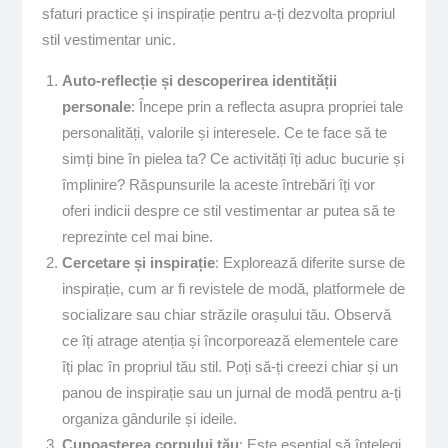
sfaturi practice și inspirație pentru a-ți dezvolta propriul
stil vestimentar unic.
Auto-reflecție și descoperirea identității
personale
: Începe prin a reflecta asupra propriei tale
personalități, valorile și interesele. Ce te face să te
simți bine în pielea ta? Ce activități îți aduc bucurie și
împlinire? Răspunsurile la aceste întrebări îți vor
oferi indicii despre ce stil vestimentar ar putea să te
reprezinte cel mai bine.
Cercetare și inspirație
: Explorează diferite surse de
inspirație, cum ar fi revistele de modă, platformele de
socializare sau chiar străzile orașului tău. Observă
ce îți atrage atenția și încorporează elementele care
îți plac în propriul tău stil. Poți să-ți creezi chiar și un
panou de inspirație sau un jurnal de modă pentru a-ți
organiza gândurile și ideile.
Cunoașterea corpului tău
: Este esențial să înțelegi