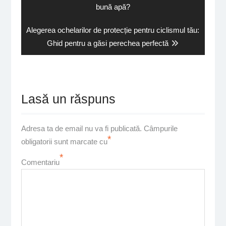
post:
bună apă?
Next
Alegerea ochelarilor de protecție pentru ciclismul tău:
post:
Ghid pentru a găsi perechea perfectă
Lasă un răspuns
Adresa ta de email nu va fi publicată.
Câmpurile
*
obligatorii sunt marcate cu
*
Comentariu