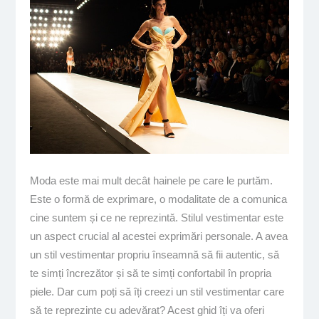
Moda este mai mult decât hainele pe care le purtăm.
Este o formă de exprimare, o modalitate de a comunica
cine suntem și ce ne reprezintă. Stilul vestimentar este
un aspect crucial al acestei exprimări personale. A avea
un stil vestimentar propriu înseamnă să fii autentic, să
te simți încrezător și să te simți confortabil în propria
piele. Dar cum poți să îți creezi un stil vestimentar care
să te reprezinte cu adevărat? Acest ghid îți va oferi