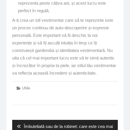
reprezenta peste câțiva ani, și acest lucru este
perfect în regulă.
A-ți crea un stil vestimentar care să te reprezinte este
un proces continuu de auto-descoperire și expresie
personală. Este important să fii deschis la noi
experiențe și să îți asculți intuiția în timp ce îți
construiești garderoba și identitatea vestimentară. Nu
uita că cel mai important lucru este să te simți autentic
și încrezător în propria ta piele, iar stilul tău vestimentar
va reflecta această încredere și autenticitate.
Utile
Navigare
în
articole
Previous
Îmbuteliată sau de la robinet: care este cea mai