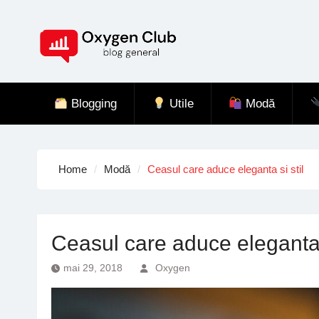
Skip
to
content
Blogging
Utile
Modă
Home
Modă
Ceasul care aduce eleganta si stil
Ceasul care aduce eleganta s
mai 29, 2018
Oxygen