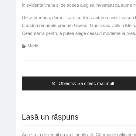
in evidenta tinuta si de aceea aleg sa investeasca sume m
De asemenea, domnii care sunt in cautarea unor ceasuri 
branduri renumite precum Guess, Gucci sau Calvin Klein. A
Ceasmania pentru a putea alege ceasuri moderne la pretur
Modă
Navigare
în
articole
Previous
Obiectiv: Sa citesc mai mult
post:
Lasă un răspuns
Adresa ta de email nu va fi publicată.
Câmpurile obligatori