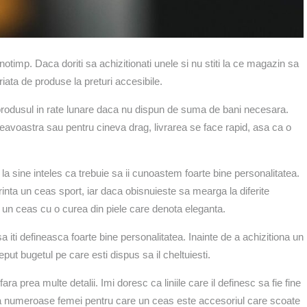
timp. Daca doriti sa achizitionati unele si nu stiti la ce magazin sa
iata de produse la preturi accesibile.
ita produsul in rate lunare daca nu dispun de suma de bani necesara.
avoastra sau pentru cineva drag, livrarea se face rapid, asa ca o
a sine inteles ca trebuie sa ii cunoastem foarte bine personalitatea.
nta un ceas sport, iar daca obisnuieste sa mearga la diferite
m un ceas cu o curea din piele care denota eleganta.
a iti defineasca foarte bine personalitatea. Inainte de a achizitiona un
eput bugetul pe care esti dispus sa il cheltuiesti.
 prea multe detalii. Imi doresc ca liniile care il definesc sa fie fine
ista numeroase femei pentru care un ceas este accesoriul care scoate