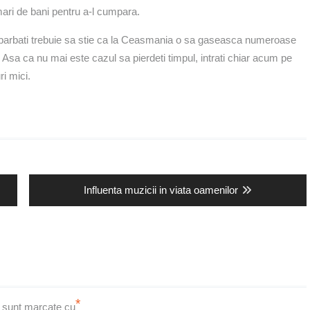
ari de bani pentru a-l cumpara.
barbati trebuie sa stie ca la Ceasmania o sa gaseasca numeroase
sa ca nu mai este cazul sa pierdeti timpul, intrati chiar acum pe
i mici.
Next
Influenta muzicii in viata oamenilor
post:
*
i sunt marcate cu