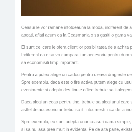
Ceasurile vor ramane intotdeauna la moda, indiferent de ano
apeati, aflati acum ca la Ceasmania o sa gasiti o gama var
Ei sunt cei care le ofera clientilor posibilitatea de a ach
Indiferent ca o sa va cumparati un accesoriu pentru dumne
sa economisiti timp important.
Pentru a putea alege un cadou pentru cienva drag este de l
Spre exemplu, daca este o fire activa putem alege cu usuri
evenimente si adopta des tinute office trebuie sa ii alege
Daca alegi un ceas pentru tine, trebuie sa alegi unul care s
astfel de accesoriu ar trebui sa iti intocmesti inca de la inc
Spre exemplu, eu sunt adepta unor ceasuri dama simple, fara
si sa nu iasa prea mult in evidenta. Pe de alta parte, ex