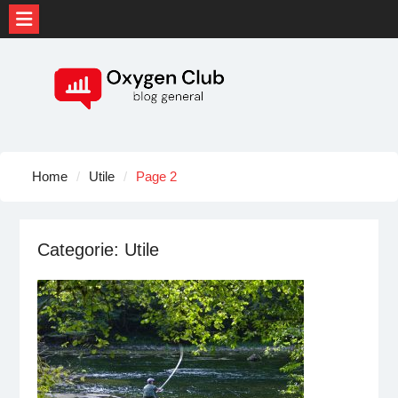
Skip
to
content
Home
Utile
Page 2
Categorie:
Utile