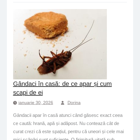
Gândaci în casă: de ce apar și cum
scapi de ei
ianuarie 30, 2026
Dorina
Gândacii apar în casă atunci când găsesc exact ceea
ce caută: hrană, apă și adăpost. Nu contează cât de
curat crezi că este spațiul, pentru că uneori și cele mai
mici scăpări sunt suficiente. O firimitură uitată sub