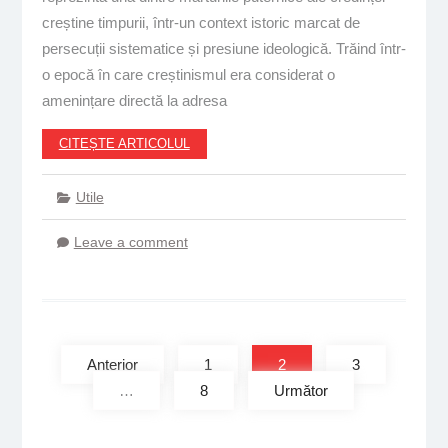
creștine timpurii, într-un context istoric marcat de
persecuții sistematice și presiune ideologică. Trăind într-
o epocă în care creștinismul era considerat o
amenințare directă la adresa
CITEȘTE ARTICOLUL
Utile
Leave a comment
Paginație
articole
Anterior
1
2
3
…
8
Următor