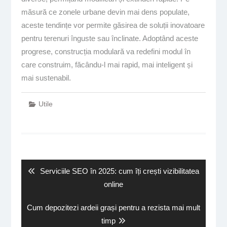
măsură ce zonele urbane devin mai dens populate,
aceste tendințe vor permite găsirea de soluții inovatoare
pentru terenuri înguste sau înclinate. Adoptând aceste
progrese, construcția modulară va redefini modul în
care construim, făcându-l mai rapid, mai inteligent și
mai sustenabil.
Utile
Navigare
în
articole
Previous
Serviciile SEO în 2025: cum îți crești vizibilitatea
post:
online
Next
Cum depozitezi ardeii grași pentru a rezista mai mult
post:
timp