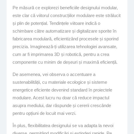
Pe măsură ce explorezi beneficiile designului modular,
este clar că viitorul construcțiilor modulare este strălucit
și plin de potențial. Tendințele viitoare indică o
schimbare către automatizare și digitalizare sporite în
fabricarea modulară, eficientizând procesele și sporind
precizia. Imaginează-ți utilizarea tehnologiei avansate,
cum ar fi imprimarea 3D și robotică, pentru a crea
componente cu minim de deșeuri și maximă eficiență.
De asemenea, vei observa o accentuare a
sustenabilității, cu materiale ecologice și sisteme
energetice eficiente devenind standard în proiectele
modulare. Acest lucru nu doar că reduce impactul
asupra mediului, dar răspunde și cererii crescânde
pentru opțiuni de locuit mai verzi.
În plus, flexibilitatea designului se va adapta la nevoi
diverse, permițând modificări și extinderi rapide. Pe