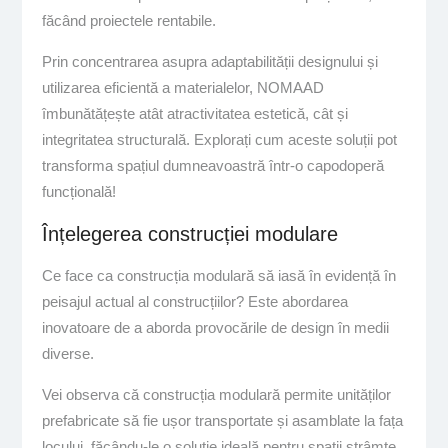
făcând proiectele rentabile.
Prin concentrarea asupra adaptabilității designului și
utilizarea eficientă a materialelor, NOMAAD
îmbunătățește atât atractivitatea estetică, cât și
integritatea structurală. Explorați cum aceste soluții pot
transforma spațiul dumneavoastră într-o capodoperă
funcțională!
Înțelegerea construcției modulare
Ce face ca construcția modulară să iasă în evidență în
peisajul actual al construcțiilor? Este abordarea
inovatoare de a aborda provocările de design în medii
diverse.
Vei observa că construcția modulară permite unităților
prefabricate să fie ușor transportate și asamblate la fața
locului, făcându-le o soluție ideală pentru spații strâmte