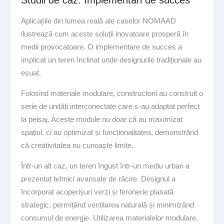
Studii de caz: Implementări de succes
Aplicațiile din lumea reală ale caselor NOMAAD
ilustrează cum aceste soluții inovatoare prosperă în
medii provocatoare. O implementare de succes a
implicat un teren înclinat unde designurile tradiționale au
eșuat.
Folosind materiale modulare, constructorii au construit o
serie de unități interconectate care s-au adaptat perfect
la peisaj. Aceste module nu doar că au maximizat
spațiul, ci au optimizat și funcționalitatea, demonstrând
că creativitatea nu cunoaște limite.
Într-un alt caz, un teren îngust într-un mediu urban a
prezentat tehnici avansate de răcire. Designul a
încorporat acoperișuri verzi și feronerie plasată
strategic, permițând ventilarea naturală și minimizând
consumul de energie. Utilizarea materialelor modulare,