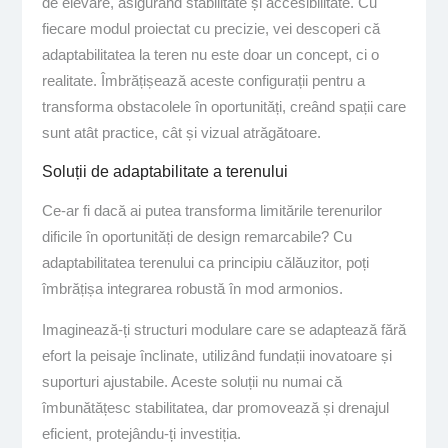
de elevare, asigurând stabilitate și accesibilitate. Cu
fiecare modul proiectat cu precizie, vei descoperi că
adaptabilitatea la teren nu este doar un concept, ci o
realitate. Îmbrățișează aceste configurații pentru a
transforma obstacolele în oportunități, creând spații care
sunt atât practice, cât și vizual atrăgătoare.
Soluții de adaptabilitate a terenului
Ce-ar fi dacă ai putea transforma limitările terenurilor
dificile în oportunități de design remarcabile? Cu
adaptabilitatea terenului ca principiu călăuzitor, poți
îmbrățișa integrarea robustă în mod armonios.
Imaginează-ți structuri modulare care se adaptează fără
efort la peisaje înclinate, utilizând fundații inovatoare și
suporturi ajustabile. Aceste soluții nu numai că
îmbunătățesc stabilitatea, dar promovează și drenajul
eficient, protejându-ți investiția.