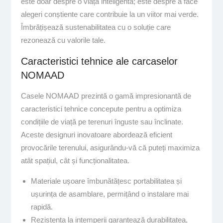
este doar despre o viață inteligentă; este despre a face
alegeri conștiente care contribuie la un viitor mai verde.
Îmbrățișează sustenabilitatea cu o soluție care
rezonează cu valorile tale.
Caracteristici tehnice ale carcaselor
NOMAAD
Casele NOMAAD prezintă o gamă impresionantă de
caracteristici tehnice concepute pentru a optimiza
condițiile de viață pe terenuri înguste sau înclinate.
Aceste designuri inovatoare abordează eficient
provocările terenului, asigurându-vă că puteți maximiza
atât spațiul, cât și funcționalitatea.
Materiale ușoare îmbunătățesc portabilitatea și
ușurința de asamblare, permițând o instalare mai
rapidă.
Rezistența la intemperii garantează durabilitatea,