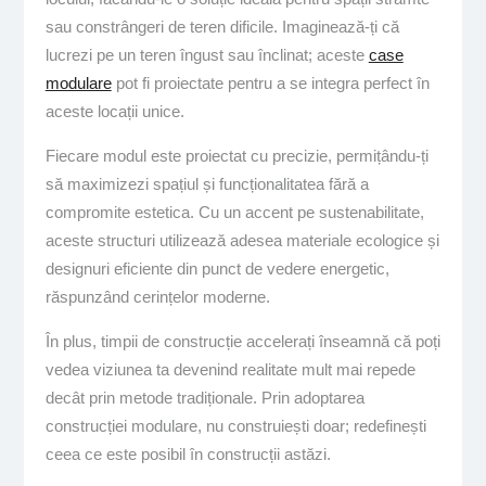
sau constrângeri de teren dificile. Imaginează-ți că
lucrezi pe un teren îngust sau înclinat; aceste
case
modulare
pot fi proiectate pentru a se integra perfect în
aceste locații unice.
Fiecare modul este proiectat cu precizie, permițându-ți
să maximizezi spațiul și funcționalitatea fără a
compromite estetica. Cu un accent pe sustenabilitate,
aceste structuri utilizează adesea materiale ecologice și
designuri eficiente din punct de vedere energetic,
răspunzând cerințelor moderne.
În plus, timpii de construcție accelerați înseamnă că poți
vedea viziunea ta devenind realitate mult mai repede
decât prin metode tradiționale. Prin adoptarea
construcției modulare, nu construiești doar; redefinești
ceea ce este posibil în construcții astăzi.