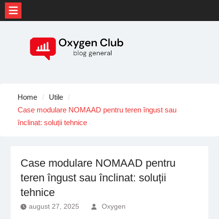
Skip
to
content
Home
Utile
Case modulare NOMAAD pentru teren îngust sau
înclinat: soluții tehnice
Case modulare NOMAAD pentru
teren îngust sau înclinat: soluții
tehnice
august 27, 2025
Oxygen