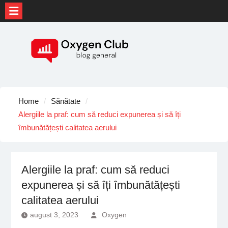
Skip
to
content
Home
Sănătate
Alergiile la praf: cum să reduci expunerea și să îți
îmbunătățești calitatea aerului
Alergiile la praf: cum să reduci
expunerea și să îți îmbunătățești
calitatea aerului
august 3, 2023
Oxygen