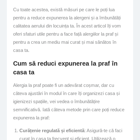
Cu toate acestea, există măsuri pe care le poți lua
pentru a reduce expunerea la alergeni și a îmbunătăți
calitatea aerului din locuința ta. În acest articol îți vom
oferi sfaturi utile pentru a face față alergiilor la praf și
pentru a crea un mediu mai curat și mai sănătos în
casa ta.
Cum să reduci expunerea la praf în
casa ta
Alergia la praf poate fi un adevărat coșmar, dar cu
câteva ajustări în modul în care îți organizezi casa și
igienizezi spațiile, vei vedea o îmbunătățire
semnificativă. Iată câteva metode prin care poți reduce
expunerea la praf:
Curățenie regulată și eficientă
: Asigură-te că faci
curat în casa ta frecvent și eficient. Utilizează o