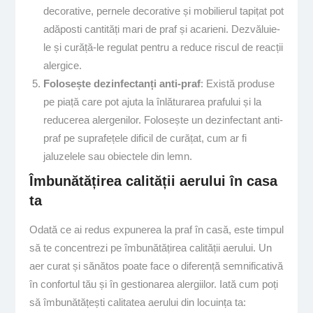
decorative, pernele decorative și mobilierul tapițat pot
adăposti cantități mari de praf și acarieni. Dezvăluie-
le și curăță-le regulat pentru a reduce riscul de reacții
alergice.
Folosește dezinfectanți anti-praf
: Există produse
pe piață care pot ajuta la înlăturarea prafului și la
reducerea alergenilor. Folosește un dezinfectant anti-
praf pe suprafețele dificil de curățat, cum ar fi
jaluzelele sau obiectele din lemn.
Îmbunătățirea calității aerului în casa
ta
Odată ce ai redus expunerea la praf în casă, este timpul
să te concentrezi pe îmbunătățirea calității aerului. Un
aer curat și sănătos poate face o diferență semnificativă
în confortul tău și în gestionarea alergiilor. Iată cum poți
să îmbunătățești calitatea aerului din locuința ta: