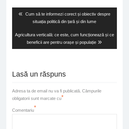
în
articole
Previous
Cum să te informezi corect și obiectiv despre
post:
situația politică din țară și din lume
Next
Agricultura verticală: ce este, cum funcționează și ce
post:
beneficii are pentru orașe și populație
Lasă un răspuns
Adresa ta de email nu va fi publicată.
Câmpurile
*
obligatorii sunt marcate cu
*
Comentariu