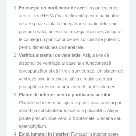
Folosește un purificator de aer
: Un purificator de
aer cu filtru HEPA (înaltă eficiență pentru particulele
de aer) poate ajuta la îndepărtarea particulelor mici,
precum praful, polenul și mucegaiul din aer. Asigură-
te că alegi un purificator de aer suficient de puternic
pentru dimensiunea camerei tale.
Verifică sistemul de ventilație
: Asigură-te că
sistemul de ventilație al casei tale funcționează
corespunzător și că filtrele sunt curate. Un sistem de
ventilație bine întreținut ajută la circulația aerului
proaspăt și reduce acumularea de praf și alergeni.
Plante de interior pentru purificarea aerului
:
Plantele de interior pot ajuta la purificarea aerului prin
absorbția substanțelor toxice și a poluanților. Alege
plante precum aloe vera, crizantemele, dracena sau
spathiphyllum.
Evită fumatul în interior
: Fumatul în interior poate