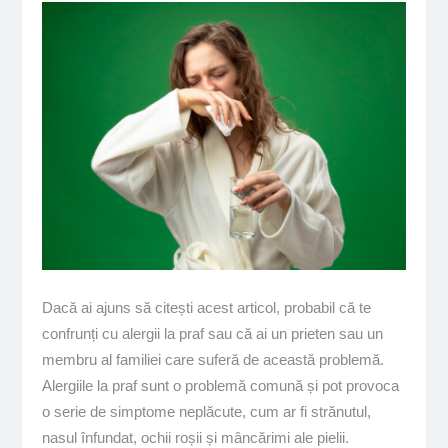
Dacă ai ajuns să citești acest articol, probabil că te
confrunți cu alergii la praf sau că ai un prieten sau un
membru al familiei care suferă de această problemă.
Alergiile la praf sunt o problemă comună și pot provoca
o serie de simptome neplăcute, cum ar fi strănutul,
nasul înfundat, ochii roșii și mâncărimi ale pielii.