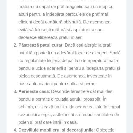
mătură cu capăt de praf magnetic sau un mop cu
aburi pentru a îndepărta particulele de praf mai
eficient decât o mătură obișnuită. De asemenea,
evită să folosești mătură și aspirator cu sac,
deoarece eliberează praful în aer.
Păstrează patul curat
: Dacă ești alergic la praf,
patul tău poate fi un adevărat focar de alergeni. Spală
cu regularitate lenjeria de pat la o temperatură înaltă
pentru a ucide acarienii și pentru a îndepărta praful și
pielea descuamată. De asemenea, investește în
huse anti-acarieni pentru saltea și perne.
Aerisește casa
: Deschide ferestrele cât mai des
pentru a permite circulația aerului proaspăt. În
schimb, utilizează un filtru de aer de calitate în timpul
sezonului alergic, astfel încât să reduci cantitatea de
polen și praf care intră în casă.
Dezvăluie mobilierul și decorațiunile
: Obiectele